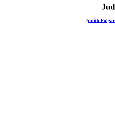
Jud
J
udith Polga